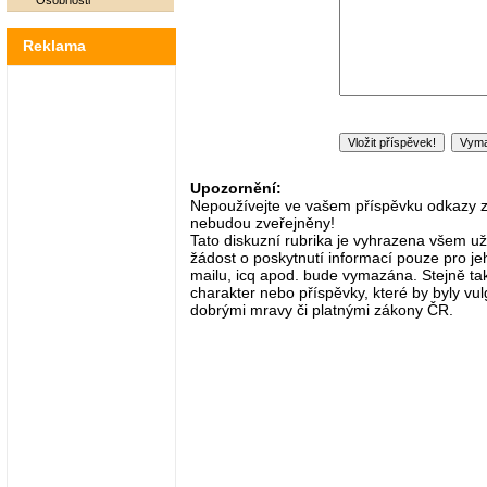
Osobnosti
Reklama
Upozornění:
Nepoužívejte ve vašem příspěvku odkazy zač
nebudou zveřejněny!
Tato diskuzní rubrika je vyhrazena všem už
žádost o poskytnutí informací pouze pro je
mailu, icq apod. bude vymazána. Stejně tak
charakter nebo příspěvky, které by byly vulg
dobrými mravy či platnými zákony ČR.