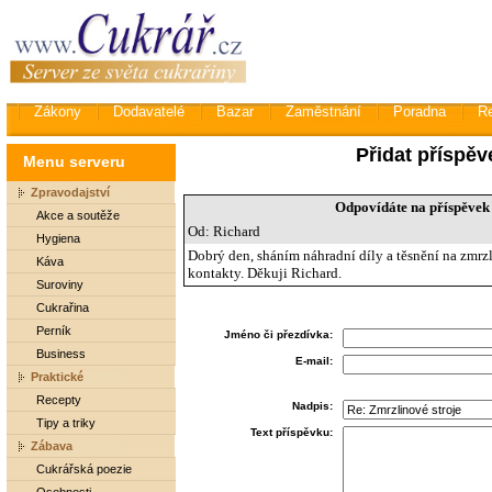
Zákony
Dodavatelé
Bazar
Zaměstnání
Poradna
R
Přidat příspěv
Menu serveru
Zpravodajství
Odpovídáte na příspěvek 
Akce a soutěže
Od: Richard
Hygiena
Dobrý den, sháním náhradní díly a těsnění na zmrz
Káva
kontakty. Děkuji Richard.
Suroviny
Cukrařina
Perník
Jméno či přezdívka:
Business
E-mail:
Praktické
Recepty
Nadpis:
Tipy a triky
Text příspěvku:
Zábava
Cukrářská poezie