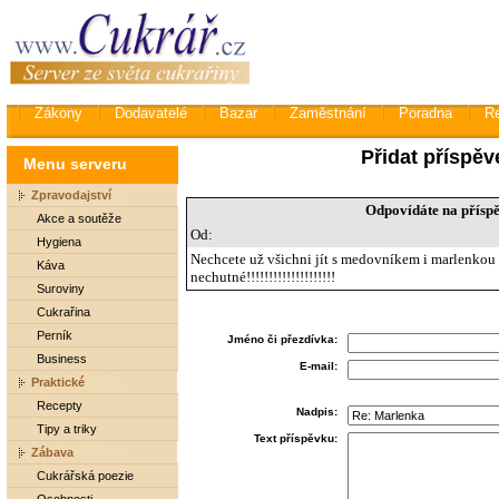
Zákony
Dodavatelé
Bazar
Zaměstnání
Poradna
R
Přidat příspěv
Menu serveru
Zpravodajství
Odpovídáte na přísp
Akce a soutěže
Od:
Hygiena
Nechcete už všichni jít s medovníkem i marlenkou v 
Káva
nechutné!!!!!!!!!!!!!!!!!!!!
Suroviny
Cukrařina
Perník
Jméno či přezdívka:
Business
E-mail:
Praktické
Recepty
Nadpis:
Tipy a triky
Text příspěvku:
Zábava
Cukrářská poezie