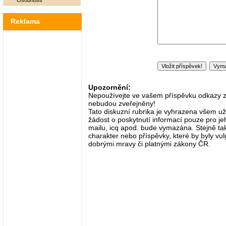
Osobnosti
Reklama
Upozornění:
Nepoužívejte ve vašem příspěvku odkazy zač
nebudou zveřejněny!
Tato diskuzní rubrika je vyhrazena všem už
žádost o poskytnutí informací pouze pro je
mailu, icq apod. bude vymazána. Stejně tak
charakter nebo příspěvky, které by byly vulg
dobrými mravy či platnými zákony ČR.