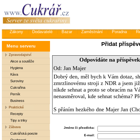
Zákony
Dodavatelé
Bazar
Zaměstnání
Poradna
R
Přidat příspěv
Menu serveru
Zpravodajství
Odpovídáte na příspěvek 
Akce a soutěže
Od: Jan Majer
Hygiena
Káva
Dobrý den, měl bych k Vám dotaz, sh
Suroviny
zmrzlinovému stroji z NDR a jsem již 
Cukrařina
nikde sehnat a proto se obracím na Vá
Perník
nenasměroval, kde sehnat schéma? P
Business
Praktické
S přáním hezkého dne Majer Jan (Ch
Recepty
Tipy a triky
Zábava
Jméno či přezdívka:
Cukrářská poezie
E-mail: