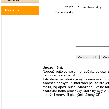
Osobnosti
Nadpis:
Reklama
Text příspěvku:
Upozornění:
Nepoužívejte ve vašem příspěvku odkazy zač
nebudou zveřejněny!
Tato diskuzní rubrika je vyhrazena všem už
žádost o poskytnutí informací pouze pro je
mailu, icq apod. bude vymazána. Stejně tak
charakter nebo příspěvky, které by byly vulg
dobrými mravy či platnými zákony ČR.