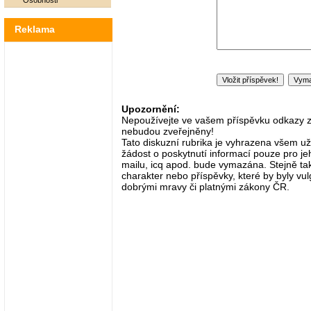
Osobnosti
Reklama
Upozornění:
Nepoužívejte ve vašem příspěvku odkazy zač
nebudou zveřejněny!
Tato diskuzní rubrika je vyhrazena všem už
žádost o poskytnutí informací pouze pro je
mailu, icq apod. bude vymazána. Stejně tak
charakter nebo příspěvky, které by byly vulg
dobrými mravy či platnými zákony ČR.