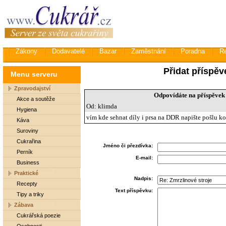
Zákony
Dodavatelé
Bazar
Zaměstnání
Poradna
R
Přidat příspěv
Menu serveru
Zpravodajství
Odpovídáte na příspěvek 
Akce a soutěže
Od: klimda
Hygiena
vím kde sehnat díly i prsa na DDR napište pošlu ko
Káva
Suroviny
Cukrařina
Jméno či přezdívka:
Perník
E-mail:
Business
Praktické
Nadpis:
Recepty
Text příspěvku:
Tipy a triky
Zábava
Cukrářská poezie