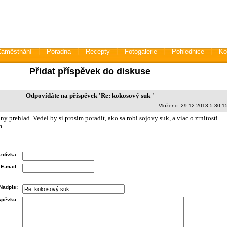
Zaměstnání
Poradna
Recepty
Fotogalerie
Pohlednice
Ko
Přidat příspěvek do diskuse
Odpovídáte na příspěvek 'Re: kokosový suk '
Vloženo: 29.12.2013 5:30:1
ny prehlad. Vedel by si prosim poradit, ako sa robi sojovy suk, a viac o zrnitosti
m
zdívka:
E-mail:
Nadpis:
íspěvku: