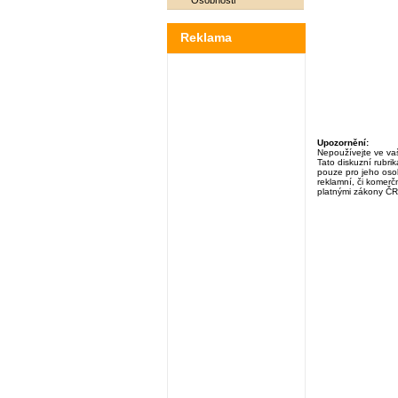
Osobnosti
Reklama
Upozornění:
Nepoužívejte ve vaš
Tato diskuzní rubri
pouze pro jeho osob
reklamní, či komerčn
platnými zákony ČR