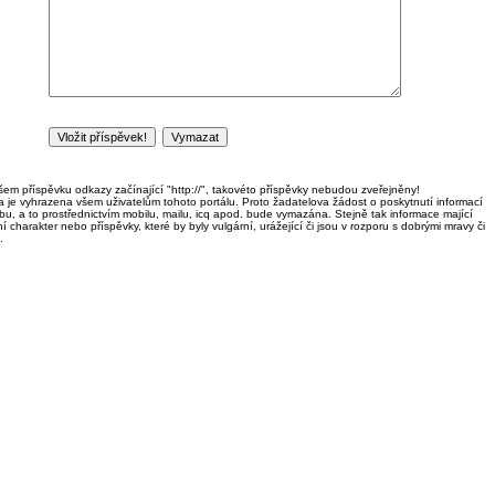
em příspěvku odkazy začínající "http://", takovéto příspěvky nebudou zveřejněny!
ka je vyhrazena všem uživatelům tohoto portálu. Proto žadatelova žádost o poskytnutí informací
u, a to prostřednictvím mobilu, mailu, icq apod. bude vymazána. Stejně tak informace mající
í charakter nebo příspěvky, které by byly vulgární, urážející či jsou v rozporu s dobrými mravy či
.