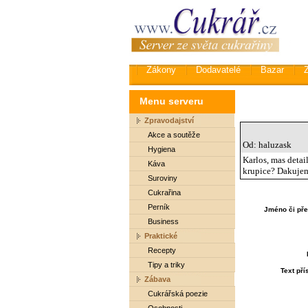
Zákony
Dodavatelé
Bazar
Menu serveru
Zpravodajství
Akce a soutěže
Od: haluzask
Hygiena
Karlos, mas detail
Káva
krupice? Dakuje
Suroviny
Cukrařina
Perník
Jméno či pře
Business
Praktické
Recepty
Tipy a triky
Text př
Zábava
Cukrářská poezie