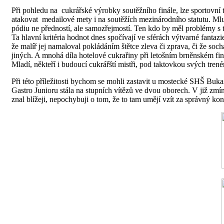
Při pohledu na cukrářské výrobky soutěžního finále, lze sportovní
atakovat medailové mety i na soutěžích mezinárodního statutu. Ml
pódiu ne předností, ale samozřejmostí. Ten kdo by měl problémy s t
Ta hlavní kritéria hodnot dnes spočívají ve sférách výtvarné fantazi
že malíř jej namaloval pokládáním štětce zleva či zprava, či že soc
jiných. A mnohá díla hotelové cukrařiny při letošním brněnském fin
Mladí, někteří i budoucí cukrářští mistři, pod taktovkou svých trenér
Při této příležitosti bychom se mohli zastavit u mostecké SHŠ Buka
Gastro Junioru stála na stupních vítězů ve dvou oborech. V již zmí
znal blížeji, nepochybuji o tom, že to tam umějí vzít za správný kon