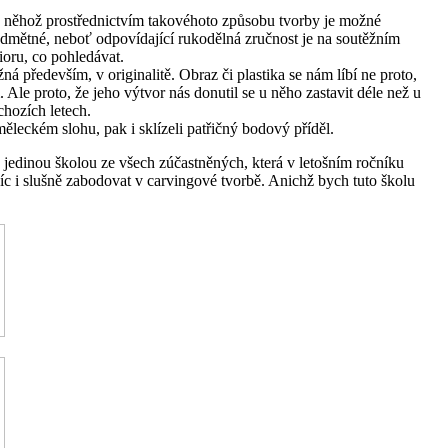
 z něhož prostřednictvím takovéhoto způsobu tvorby je možné
dmětné, neboť odpovídající rukodělná zručnost je na soutěžním
ioru, co pohledávat.
ná především, v originalitě. Obraz či plastika se nám líbí ne proto,
Ale proto, že jeho výtvor nás donutil se u něho zastavit déle než u
chozích letech.
uměleckém slohu, pak i sklízeli patřičný bodový příděl.
 jedinou školou ze všech zúčastněných, která v letošním ročníku
íc i slušně zabodovat v carvingové tvorbě. Anichž bych tuto školu