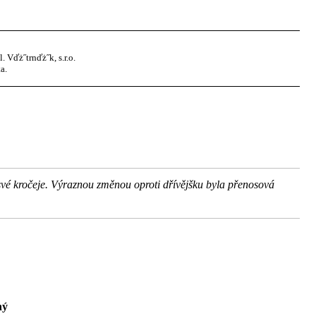
Vďż˝trnďż˝k, s.r.o.
a.
e své kročeje. Výraznou změnou oproti dřívějšku byla přenosová
ný