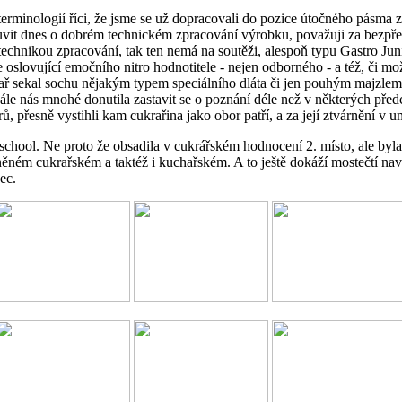
 terminologií říci, že jsme se už dopracovali do pozice útočného pásma
uvit dnes o dobrém technickém zpracování výrobku, považuji za bezpře
echnikou zpracování, tak ten nemá na soutěži, alespoň typu Gastro Jun
e oslovující emočního nitro hodnotitele - nejen odborného - a též, či mož
hař sekal sochu nějakým typem speciálního dláta či jen pouhým majzlem. 
ále nás mnohé donutila zastavit se o poznání déle než v některých před
ů, přesně vystihli kam cukrařina jako obor patří, a za její ztvárnění v 
school. Ne proto že obsadila v cukrářském hodnocení 2. místo, ale byla
něném cukrařském a taktéž i kuchařském. A to ještě dokáží mostečtí nav
ec.