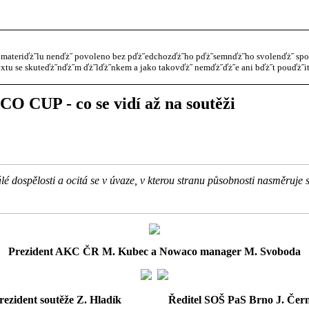
materiďż˝lu nenďż˝ povoleno bez pďż˝edchozďż˝ho pďż˝semnďż˝ho svolenďż˝ spol. 
xtu se skuteďż˝nďż˝m ďż˝lďż˝nkem a jako takovďż˝ nemďż˝ďż˝e ani bďż˝t pouďż˝it
UP - co se vidí až na soutěži
álé dospělosti a ocitá se v úvaze, v kterou stranu působnosti nasměruj
Prezident AKC ČR M. Kubec a Nowaco manager M. Svoboda
rezident soutěže Z. Hladík Ředitel SOŠ PaS Brno J. Čer