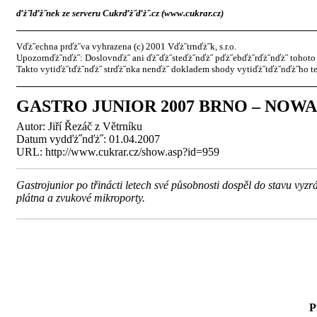
ďż˝lďż˝nek ze serveru Cukrďż˝ďż˝.cz (www.cukrar.cz)
Vďż˝echna prďż˝va vyhrazena (c) 2001 Vďż˝trnďż˝k, s.r.o.
Upozornďż˝nďż˝: Doslovnďż˝ ani ďż˝ďż˝steďż˝nďż˝ pďż˝ebďż˝rďż˝nďż˝ tohoto 
Takto vytiďż˝tďż˝nďż˝ strďż˝nka nenďż˝ dokladem shody vytiďż˝tďż˝nďż˝ho te
GASTRO JUNIOR 2007 BRNO – NOWACO C
Autor:
Jiří Řezáč z Větrníku
Datum vydďż˝nďż˝: 01.04.2007
URL: http://www.cukrar.cz/show.asp?id=959
Gastrojunior po třinácti letech své působnosti dospěl do stavu vyzr
plátna a zvukové mikroporty.
P