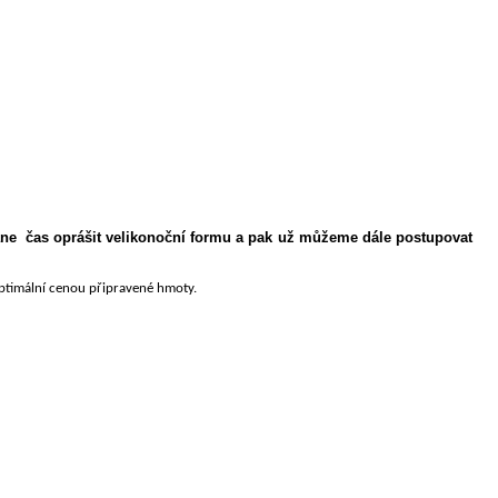
tane čas oprášit velikonoční formu a pak už můžeme dále postupovat
ptimální
cenou připravené hmoty.