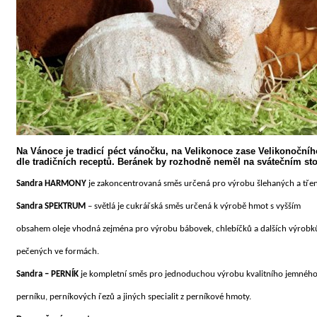
Na Vánoce je tradicí péct vánočku, na Velikonoce zase Velikonoční
dle tradičních receptů. Beránek by rozhodně neměl na svátečním stole
Sandra HARMONY
je zakoncentrovaná směs určená pro výrobu šlehaných a tř
Sandra SPEKTRUM
– světlá je cukrářská směs určená k výrobě hmot s vyšším
obsahem oleje vhodná zejména pro výrobu bábovek, chlebíčků a dalších výrobk
pečených ve formách.
Sandra – PERNÍK
je kompletní směs pro jednoduchou výrobu kvalitního jemnéh
perníku, perníkových řezů a jiných specialit z perníkové hmoty.