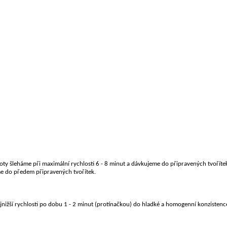
moty
šleháme při maximální rychlosti 6 - 8 minut a dávkujeme do připravených tvoříte
me
do předem připravených tvořítek.
jnižší
rychlosti po dobu 1 - 2 minut (protínačkou) do hladké a homogenní konzistenc