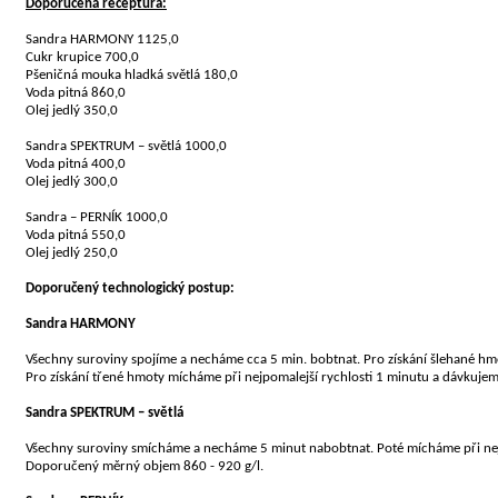
Doporučená receptura:
Sandra HARMONY
1125,0
Cukr krupice
700,0
Pšeničná mouka hladká světlá
180,0
Voda pitná
860,0
Olej jedlý
350,0
Sandra SPEKTRUM – světlá
1000,0
Voda pitná
400,0
Olej jedlý
300,0
Sandra – PERNÍK
1000,0
Voda pitná
550,0
Olej jedlý
250,0
Doporučený technologický postup:
Sandra HARMONY
Všechny suroviny spojíme a necháme cca 5 min. bobtnat. Pro získání šlehané h
Pro získání třené hmoty mícháme při nejpomalejší rychlosti 1 minutu a dávkuje
Sandra SPEKTRUM – světlá
Všechny suroviny smícháme a necháme 5 minut nabobtnat. Poté mícháme při ne
Doporučený měrný objem 860 - 920 g/l.