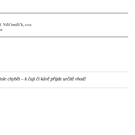
Vďż˝trnďż˝k, s.r.o.
a.
e chybět – k čaji či kávě přijde určitě vhod!