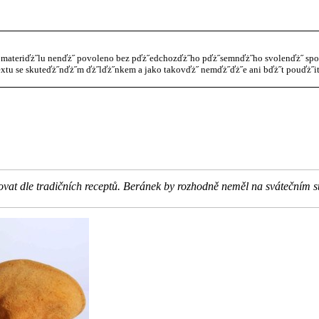
materiďż˝lu nenďż˝ povoleno bez pďż˝edchozďż˝ho pďż˝semnďż˝ho svolenďż˝ spol. 
xtu se skuteďż˝nďż˝m ďż˝lďż˝nkem a jako takovďż˝ nemďż˝ďż˝e ani bďż˝t pouďż˝it
at dle tradičních receptů. Beránek by rozhodně neměl na svátečním stol