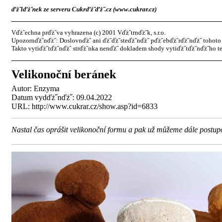
ďż˝lďż˝nek ze serveru Cukrďż˝ďż˝.cz (www.cukrar.cz)
Vďż˝echna prďż˝va vyhrazena (c) 2001 Vďż˝trnďż˝k, s.r.o.
Upozornďż˝nďż˝: Doslovnďż˝ ani ďż˝ďż˝steďż˝nďż˝ pďż˝ebďż˝rďż˝nďż˝ tohoto 
Takto vytiďż˝tďż˝nďż˝ strďż˝nka nenďż˝ dokladem shody vytiďż˝tďż˝nďż˝ho te
Velikonoční beránek
Autor:
Enzyma
Datum vydďż˝nďż˝: 09.04.2022
URL: http://www.cukrar.cz/show.asp?id=6833
Nastal čas oprášit velikonoční formu a pak už můžeme dále postupov