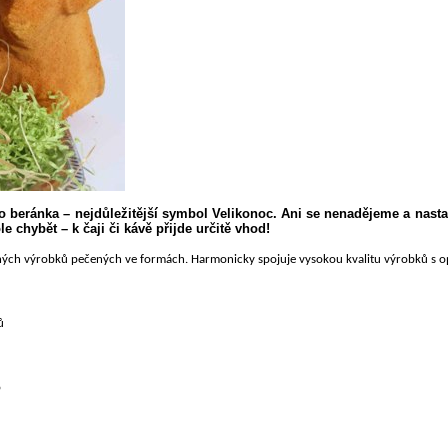
ho beránka – nejdůležitější symbol Velikonoc. Ani se nenadějeme a nas
 chybět – k čaji či kávě přijde určitě vhod!
ených
výrobků pečených ve formách. Harmonicky spojuje vysokou kvalitu výrobků s o
ů
o