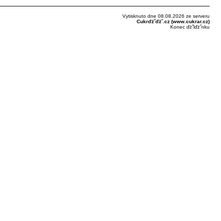
Vytisknuto dne 08.08.2026 ze serveru
Cukrďż˝ďż˝.cz (www.cukrar.cz)
Konec ďż˝lďż˝nku