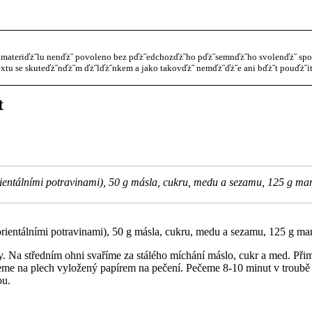
materiďż˝lu nenďż˝ povoleno bez pďż˝edchozďż˝ho pďż˝semnďż˝ho svolenďż˝ spol. 
xtu se skuteďż˝nďż˝m ďż˝lďż˝nkem a jako takovďż˝ nemďż˝ďż˝e ani bďż˝t pouďż˝it
t
ientálními potravinami), 50 g másla, cukru, medu a sezamu, 125 g ma
ientálními potravinami), 50 g másla, cukru, medu a sezamu, 125 g ma
. Na středním ohni svaříme za stálého míchání máslo, cukr a med. Při
me na plech vyložený papírem na pečení. Pečeme 8-10 minut v troubě
ou.