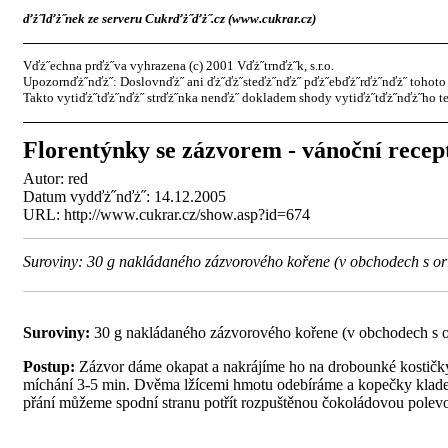
ďż˝lďż˝nek ze serveru Cukrďż˝ďż˝.cz (www.cukrar.cz)
Vďż˝echna prďż˝va vyhrazena (c) 2001 Vďż˝trnďż˝k, s.r.o.
Upozornďż˝nďż˝: Doslovnďż˝ ani ďż˝ďż˝steďż˝nďż˝ pďż˝ebďż˝rďż˝nďż˝ tohoto 
Takto vytiďż˝tďż˝nďż˝ strďż˝nka nenďż˝ dokladem shody vytiďż˝tďż˝nďż˝ho te
Florentýnky se zázvorem - vánoční recep
Autor:
red
Datum vydďż˝nďż˝: 14.12.2005
URL: http://www.cukrar.cz/show.asp?id=674
Suroviny: 30 g nakládaného zázvorového kořene (v obchodech s or
Suroviny:
30 g nakládaného zázvorového kořene (v obchodech s or
Postup:
Zázvor dáme okapat a nakrájíme ho na drobounké kostičky
míchání 3-5 min. Dvěma lžícemi hmotu odebíráme a kopečky klade
přání můžeme spodní stranu potřít rozpuštěnou čokoládovou polev