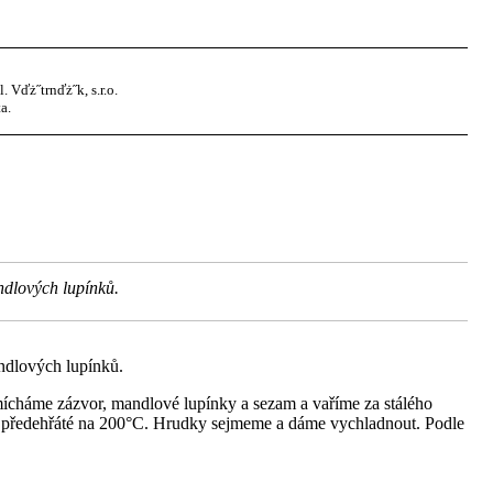
Vďż˝trnďż˝k, s.r.o.
a.
ndlových lupínků.
ndlových lupínků.
mícháme zázvor, mandlové lupínky a sezam a vaříme za stálého
 předehřáté na 200°C. Hrudky sejmeme a dáme vychladnout. Podle