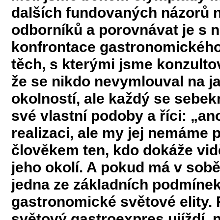
dalších fundovaných názorů n
odborníků a porovnávat je s n
konfrontace gastronomického
těch, s kterými jsme konzultova
že se nikdo nevymlouval na ja
okolností, ale každý se sebek
své vlastní podoby a říci: „an
realizaci, ale my jej nemám
člověkem ten, kdo dokáže vidět
jeho okolí. A pokud má v sobě h
jedna ze základních podmínek
gastronomické světové elity.
světový gastroexpres ujíždí, 