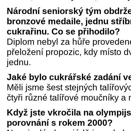
Národní seniorský tým obdrž
bronzové medaile, jednu stříb
cukrařinu. Co se přihodilo?
Diplom nebyl za hůře provedeno
přeložení propozic, kdy místo d
jednu.
Jaké bylo cukrářské zadání ve
Měli jsme šest stejných talířov
čtyři různé talířové moučníky a 
Když jste vkročila na olympij
porovnání s rokem 2000?