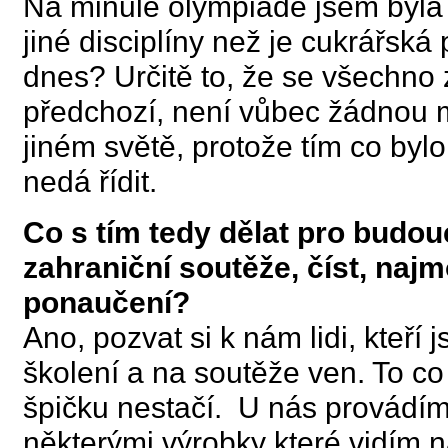
Na minulé olympiádě jsem byla j
jiné disciplíny než je cukrářská
dnes? Určitě to, že se všechno
předchozí, není vůbec žádnou m
jiném světě, protože tím co by
nedá řídit.
Co s tím tedy dělat pro budou
zahraniční soutěže, číst, najm
ponaučení?
Ano, pozvat si k nám lidi, kteří 
školení a na soutěže ven. To co
špičku nestačí. U nás provádím
některými výrobky které vidím 