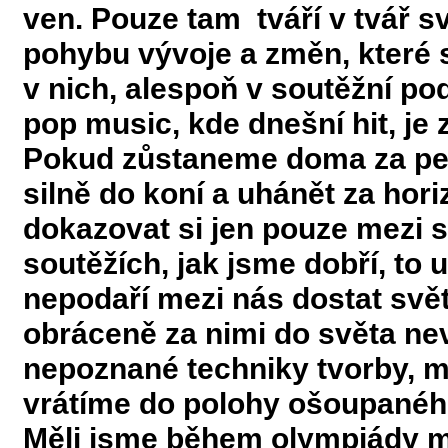
ven. Pouze tam tváří v tvář 
pohybu vývoje a změn, které s
v nich, alespoň v soutěžní po
pop music, kde dnešní hit, je
Pokud zůstaneme doma za pecí
silně do koní a uhánět za hor
dokazovat si jen pouze mezi 
soutěžích, jak jsme dobří, to
nepodaří mezi nás dostat svět
obráceně za nimi do světa ne
nepoznané techniky tvorby, m
vrátíme do polohy ošoupanéh
Měli jsme během olympiády m