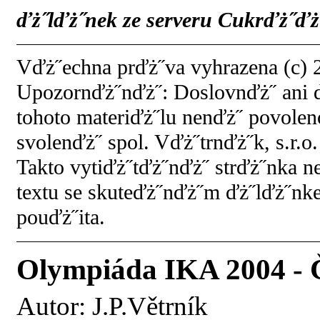
ďż˝lďż˝nek ze serveru Cukrďż˝ďż˝
Vďż˝echna prďż˝va vyhrazena (c) 2
Upozornďż˝nďż˝: Doslovnďż˝ ani 
tohoto materiďż˝lu nenďż˝ povol
svolenďż˝ spol. Vďż˝trnďż˝k, s.r.o.
Takto vytiďż˝tďż˝nďż˝ strďż˝nka 
textu se skuteďż˝nďż˝m ďż˝lďż˝nk
pouďż˝ita.
Olympiáda IKA 2004 - Č
Autor:
J.P.Větrník