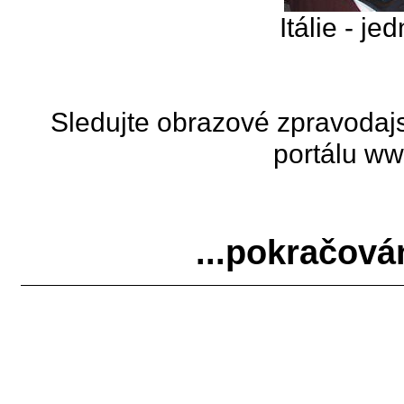
Itálie - je
Sledujte obrazové zpravodajs
portálu
ww
...pokračován