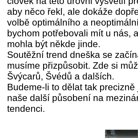
člověk na této úrovni vysvětlí p
aby něco řekl, ale dokáže dopř
volbě optimálního a neoptimální
bychom potřebovali mít u nás, 
mohla být někde jinde.
Soutěžní trend dneška se začíná
musíme přizpůsobit. Zde si můž
Švýcarů, Švédů a dalších.
Budeme-li to dělat tak precizně j
naše další působení na meziná
tendenci.