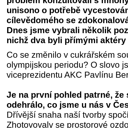
problém konzultovali s mnohý
unisono o potřebě vycestování
cílevědomého se zdokonalován
Dnes jsme vybrali několik p
nichž dva byli přímými aktéry
Co se změnilo v cukrářském sou
olympijskou periodu? O slovo 
viceprezidentu AKC Pavlínu Be
Je na první pohled patrné, že
odehrálo, co jsme u nás v Če
Dřívější snaha naší tvorby spočí
Zhotovovaly se prostorové ozdo