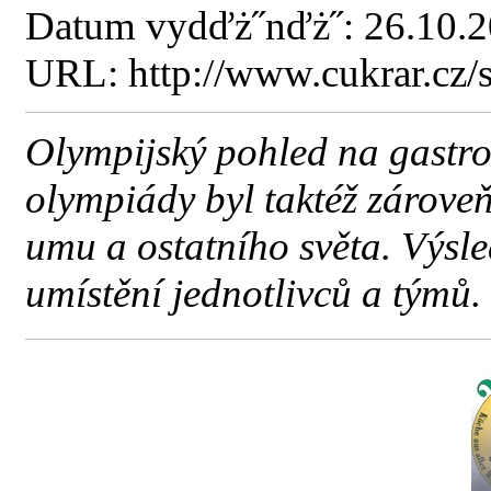
Datum vydďż˝nďż˝: 26.10.
URL: http://www.cukrar.cz
Olympijský pohled na gastro
olympiády byl taktéž zárove
umu a ostatního světa. Výsl
umístění jednotlivců a týmů.