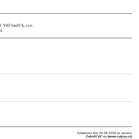
Vďż˝trnďż˝k, s.r.o.
a.
Vytisknuto dne 06.08.2026 ze serveru
Cukrďż˝ďż˝.cz (www.cukrar.cz)