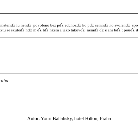
materiďż˝lu nenďż˝ povoleno bez pďż˝edchozďż˝ho pďż˝semnďż˝ho svolenďż˝ spol. 
xtu se skuteďż˝nďż˝m ďż˝lďż˝nkem a jako takovďż˝ nemďż˝ďż˝e ani bďż˝t pouďż˝it
Praha
Autor: Youri Baltalisky, hotel Hilton, Praha