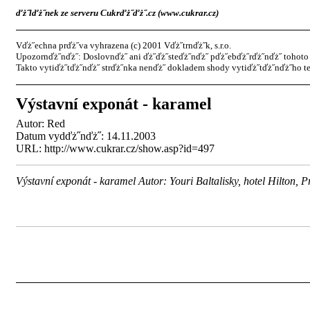
ďż˝lďż˝nek ze serveru Cukrďż˝ďż˝.cz (www.cukrar.cz)
Vďż˝echna prďż˝va vyhrazena (c) 2001 Vďż˝trnďż˝k, s.r.o.
Upozornďż˝nďż˝: Doslovnďż˝ ani ďż˝ďż˝steďż˝nďż˝ pďż˝ebďż˝rďż˝nďż˝ tohoto 
Takto vytiďż˝tďż˝nďż˝ strďż˝nka nenďż˝ dokladem shody vytiďż˝tďż˝nďż˝ho te
Výstavní exponát - karamel
Autor:
Red
Datum vydďż˝nďż˝: 14.11.2003
URL: http://www.cukrar.cz/show.asp?id=497
Výstavní exponát - karamel Autor: Youri Baltalisky, hotel Hilton, 