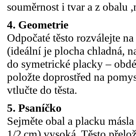
souměrnost i tvar a z obalu ,
4. Geometrie
Odpočaté těsto rozválejte n
(ideální je plocha chladná,
do symetrické placky – obdé
položte doprostřed na pomys
vtlučte do těsta.
5. Psaníčko
Sejměte obal a placku másla r
1/2 cm) vysoká. Těsto přelož