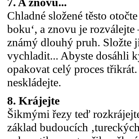
7. A znovu...
Chladné složené těsto otočte
boku‘, a znovu je rozválejte
známý dlouhý pruh. Složte 
vychladit... Abyste dosáhli 
opakovat celý proces třikrát
neskládejte.
8. Krájejte
Šikmými řezy teď rozkrájejte
základ budoucích ‚tureckých