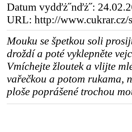
Datum vydďż˝nďż˝: 24.02.
URL: http://www.cukrar.cz
Mouku se špetkou soli prosijt
droždí a poté vyklepněte vejc
Vmíchejte žloutek a vlijte m
vařečkou a potom rukama, ne
ploše poprášené trochou mo