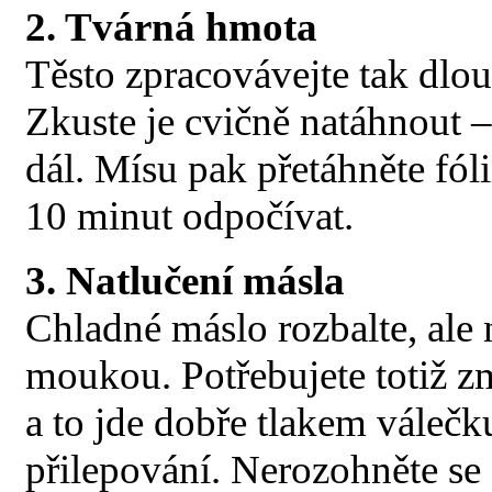
2. Tvárná hmota
Těsto zpracovávejte tak dlo
Zkuste je cvičně natáhnout –
dál. Mísu pak přetáhněte fóli
10 minut odpočívat.
3. Natlučení másla
Chladné máslo rozbalte, ale 
moukou. Potřebujete totiž zm
a to jde dobře tlakem váleč
přilepování. Nerozohněte se a