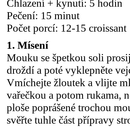
Chlazení + kynutí: 5 hodin
Pečení: 15 minut
Počet porcí: 12-15 croissant
1. Mísení
Mouku se špetkou soli prosij
droždí a poté vyklepněte vej
Vmíchejte žloutek a vlijte m
vařečkou a potom rukama, ne
ploše poprášené trochou mo
svěřte tuhle část přípravy stro