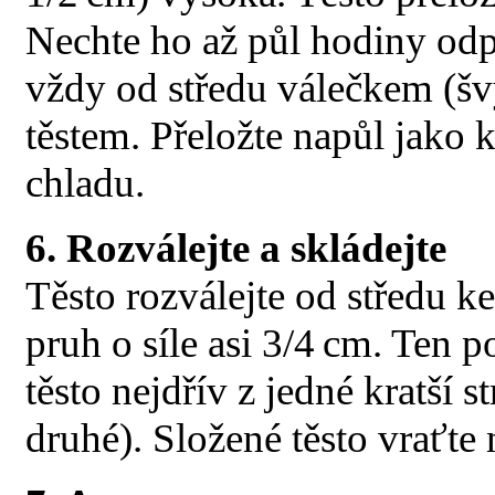
Nechte ho až půl hodiny odp
vždy od středu válečkem (švy
těstem. Přeložte napůl jako 
chladu.
6. Rozválejte a skládejte
Těsto rozválejte od středu k
pruh o síle asi 3/4 cm. Ten p
těsto nejdřív z jedné kratší 
druhé). Složené těsto vraťte