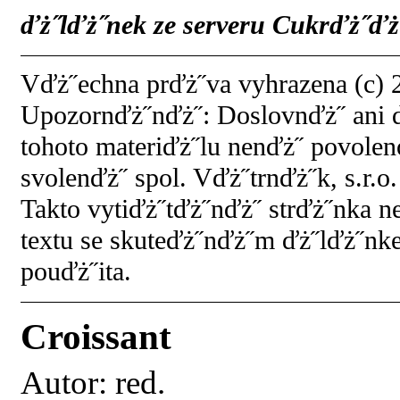
ďż˝lďż˝nek ze serveru Cukrďż˝ďż˝
Vďż˝echna prďż˝va vyhrazena (c) 2
Upozornďż˝nďż˝: Doslovnďż˝ ani 
tohoto materiďż˝lu nenďż˝ povol
svolenďż˝ spol. Vďż˝trnďż˝k, s.r.o.
Takto vytiďż˝tďż˝nďż˝ strďż˝nka 
textu se skuteďż˝nďż˝m ďż˝lďż˝nk
pouďż˝ita.
Croissant
Autor:
red.