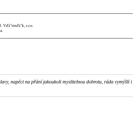
Vďż˝trnďż˝k, s.r.o.
a.
lavy, napéct na přání jakoukoli myslitelnou dobrotu, ráda vymýšlí i