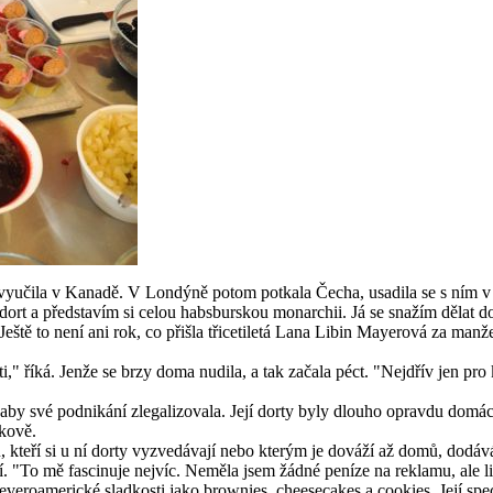
 vyučila v Kanadě. V Londýně potom potkala Čecha, usadila se s ním v 
dort a představím si celou habsburskou monarchii. Já se snažím dělat 
eště to není ani rok, co přišla třicetiletá Lana Libin Mayerová za manž
," říká. Jenže se brzy doma nudila, a tak začala péct. "Nejdřív jen pr
aby své podnikání zlegalizovala. Její dorty byly dlouho opravdu domácí
žkově.
, kteří si u ní dorty vyzvedávají nebo kterým je dováží až domů, dodá
í. "To mě fascinuje nejvíc. Neměla jsem žádné peníze na reklamu, ale l
eroamerické sladkosti jako brownies, cheesecakes a cookies. Její specia