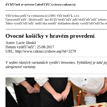
ďż˝lďż˝nek ze serveru Cukrďż˝ďż˝.cz (www.cukrar.cz)
Vďż˝echna prďż˝va vyhrazena (c) 2001 Vďż˝trnďż˝k, s.r.o.
Upozornďż˝nďż˝: Doslovnďż˝ ani ďż˝ďż˝steďż˝nďż˝ pďż˝ebďż˝rďż˝nďż˝ tohoto 
Takto vytiďż˝tďż˝nďż˝ strďż˝nka nenďż˝ dokladem shody vytiďż˝tďż˝nďż˝ho te
Ovocné košíčky v hravém provedení
Autor:
Lucie Jánská
Datum vydďż˝nďż˝: 25.08.2017
URL: http://www.cukrar.cz/show.asp?id=3279
V sedmi různých variantách vyrábí i brownies. Vyhlášený je také je
alergenové varianty.