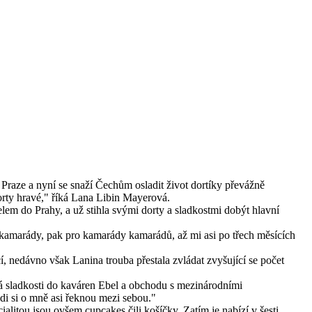
Praze a nyní se snaží Čechům osladit život dortíky převážně
dorty hravé," říká Lana Libin Mayerová.
elem do Prahy, a už stihla svými dorty a sladkostmi dobýt hlavní
o kamarády, pak pro kamarády kamarádů, až mi asi po třech měsících
, nedávno však Lanina trouba přestala zvládat zvyšující se počet
vá sladkosti do kaváren Ebel a obchodu s mezinárodními
idi si o mně asi řeknou mezi sebou."
litou jsou ovšem cupcakes čili košíčky. Zatím je nabízí v šesti