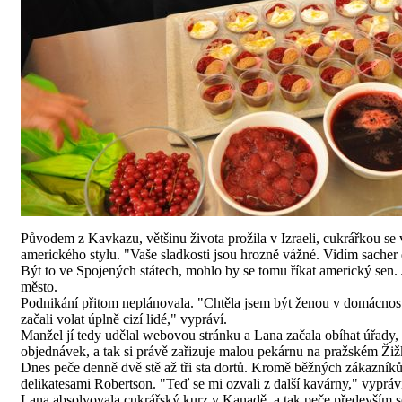
Původem z Kavkazu, většinu života prožila v Izraeli, cukrářkou se
amerického stylu. "Vaše sladkosti jsou hrozně vážné. Vidím sacher 
Být to ve Spojených státech, mohlo by se tomu říkat americký sen. J
město.
Podnikání přitom neplánovala. "Chtěla jsem být ženou v domácnosti
začali volat úplně cizí lidé," vypráví.
Manžel jí tedy udělal webovou stránku a Lana začala obíhat úřady, 
objednávek, a tak si právě zařizuje malou pekárnu na pražském Ži
Dnes peče denně dvě stě až tři sta dortů. Kromě běžných zákazníků
delikatesami Robertson. "Teď se mi ozvali z další kavárny," vypráv
Lana absolvovala cukrářský kurz v Kanadě, a tak peče především sev