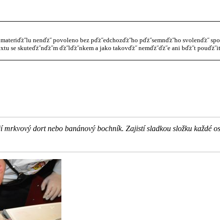
materiďż˝lu nenďż˝ povoleno bez pďż˝edchozďż˝ho pďż˝semnďż˝ho svolenďż˝ spol. 
xtu se skuteďż˝nďż˝m ďż˝lďż˝nkem a jako takovďż˝ nemďż˝ďż˝e ani bďż˝t pouďż˝it
jí mrkvový dort nebo banánový bochník. Zajistí sladkou složku každé os