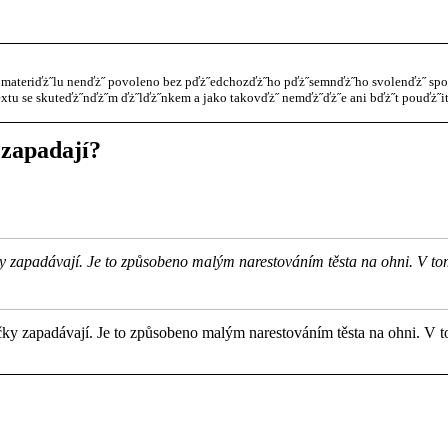
materiďż˝lu nenďż˝ povoleno bez pďż˝edchozďż˝ho pďż˝semnďż˝ho svolenďż˝ spol. 
xtu se skuteďż˝nďż˝m ďż˝lďż˝nkem a jako takovďż˝ nemďż˝ďż˝e ani bďż˝t pouďż˝it
 zapadají?
y zapadávají. Je to způsobeno malým narestováním těsta na ohni. V tom
ky zapadávají. Je to způsobeno malým narestováním těsta na ohni. V to