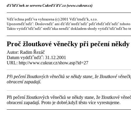
ďż˝lďż˝nek ze serveru Cukrďż˝ďż˝.cz (www.cukrar.cz)
Vďż˝echna prďż˝va vyhrazena (c) 2001 Vďż˝trnďż˝k, s.r.o.
Upozornďż˝nďż˝: Doslovnďż˝ ani ďż˝ďż˝steďż˝nďż˝ pďż˝ebďż˝rďż˝nďż˝ tohoto 
Takto vytiďż˝tďż˝nďż˝ strďż˝nka nenďż˝ dokladem shody vytiďż˝tďż˝nďż˝ho te
Proč žloutkové věnečky při pečení někdy
Autor:
Radim Řezáč
Datum vydďż˝nďż˝: 31.12.2001
URL: http://www.cukrar.cz/show.asp?id=27
Při pečení žloutkových věnečků se někdy stane, že žloutkové věnečk
obracení zapadají.
Při pečení žloutkových věnečků se někdy stane, že žloutkové věneč
obracení zapadají. Proto je dobré,když těsto více vyrestujeme.