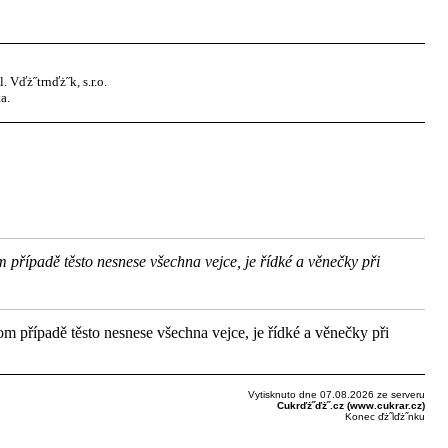
Vďż˝trnďż˝k, s.r.o.
a.
 případě těsto nesnese všechna vejce, je řídké a věnečky při
m případě těsto nesnese všechna vejce, je řídké a věnečky při
Vytisknuto dne 07.08.2026 ze serveru
Cukrďż˝ďż˝.cz (www.cukrar.cz)
Konec ďż˝lďż˝nku