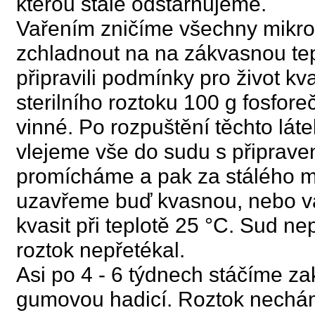
kterou stále odstarňujeme.
Vařením zničíme všechny mikr
zchladnout na na zákvasnou tep
připravili podmínky pro život k
sterilního roztoku 100 g fosfo
vinné. Po rozpuštění těchto láte
vlejeme vše do sudu s připrav
promícháme a pak za stálého m
uzavřeme buď kvasnou, nebo v
kvasit při teplotě 25 °C. Sud ne
roztok nepřetékal.
Asi po 4 - 6 týdnech stáčíme za
gumovou hadicí. Roztok necháme