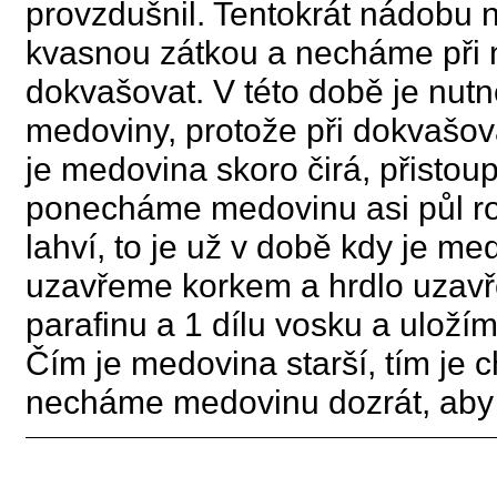
provzdušnil. Tentokrát nádobu 
kvasnou zátkou a necháme při ni
dokvašovat. V této době je nut
medoviny, protože při dokvašov
je medovina skoro čirá, přistou
ponecháme medovinu asi půl ro
lahví, to je už v době kdy je me
uzavřeme korkem a hrdlo uzavř
parafinu a 1 dílu vosku a uloží
Čím je medovina starší, tím je c
necháme medovinu dozrát, aby b