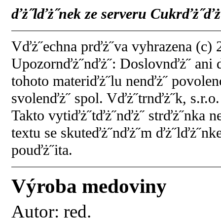
ďż˝lďż˝nek ze serveru Cukrďż˝ďż˝
Vďż˝echna prďż˝va vyhrazena (c) 2
Upozornďż˝nďż˝: Doslovnďż˝ ani 
tohoto materiďż˝lu nenďż˝ povol
svolenďż˝ spol. Vďż˝trnďż˝k, s.r.o.
Takto vytiďż˝tďż˝nďż˝ strďż˝nka 
textu se skuteďż˝nďż˝m ďż˝lďż˝nk
pouďż˝ita.
Výroba medoviny
Autor:
red.