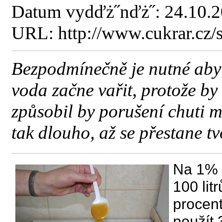
Datum vydďż˝nďż˝: 24.10.
URL: http://www.cukrar.cz
Bezpodmínečně je nutné aby 
voda začne vařit, protože b
způsobil by porušení chuti
tak dlouho, až se přestane t
Na 1% 
100 lit
procen
použít