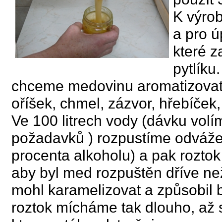
K výro
a pro ú
které 
pytlíku
chceme medovinu aromatizovat. 
oříšek, chmel, zázvor, hřebíče
Ve 100 litrech vody (dávku volím
požadavků ) rozpustíme odváže
procenta alkoholu) a pak rozt
aby byl med rozpuštěn dříve ne
mohl karamelizovat a způsobil 
roztok mícháme tak dlouho, až s