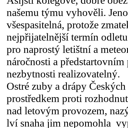
Asijští kolegové, dobře obez
našemu týmu vyhověli. Jenom
všespasitelná, protože zmate
nejpřijatelnější termín odle
pro naprostý letištní a mete
náročnosti a předstartovní
nezbytnosti realizovatelný.
Ostré zuby a drápy Českých
prostředkem proti rozhodnut
nad letovým provozem, nazýv
lví snaha jim nepomohla vyp