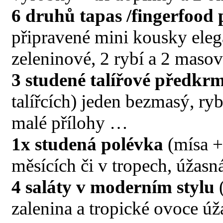
6 druhů tapas /fingerfood 
připravené mini kousky ele
zeleninové, 2 rybí a 2 maso
3 studené talířové předkr
talířcích) jeden bezmasý, r
malé přílohy …
1x studená polévka
(mísa +
měsících či v tropech, úžasn
4 saláty v moderním stylu
(
zalenina a tropické ovoce ú