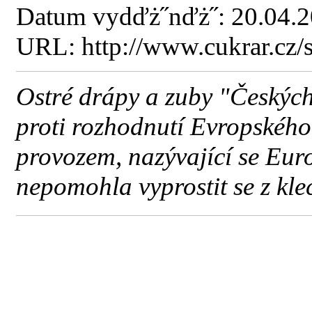
Datum vydďż˝nďż˝: 20.04.
URL: http://www.cukrar.cz
Ostré drápy a zuby "Českýc
proti rozhodnutí Evropského
provozem, nazývající se Euro
nepomohla vyprostit se z kle