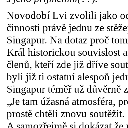
Novodobí Lvi zvolili jako o
činnosti právě jednu ze stěž
Singapur. Na dotaz proč tom
Král historickou souvislost a
členů, kteří zde již dříve so
byli již ti ostatní alespoň j
Singapur téměř už důvěrně z 
„Je tam úžasná atmosféra, p
prostě chtěli znovu soutěžit.
A samozřejmě si dokázat že 