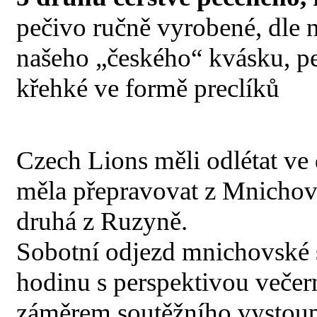
pečivo ručně vyrobené, dle n
našeho „českého“ kvásku, peč
křehké ve formě preclíků
Czech Lions měli odlétat ve
měla přepravovat z Mnichova
druhá z Ruzyně.
Sobotní odjezd mnichovské 
hodinu s perspektivou večern
záměrem soutěžního vystoupe