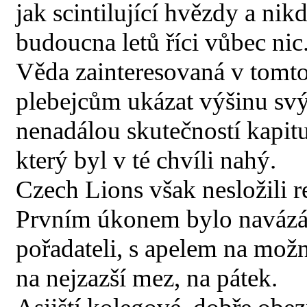
jak scintilující hvězdy a ni
budoucna letů říci vůbec nic
Věda zainteresovaná v tomt
plebejcům ukázat výšinu sv
nenadálou skutečností kapitul
který byl v té chvíli nahý.
Czech Lions však nesložili r
Prvním úkonem bylo navázán
pořadateli, s apelem na možn
na nejzazší mez, na pátek.