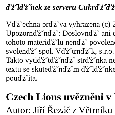
ďż˝lďż˝nek ze serveru Cukrďż˝ďż˝
Vďż˝echna prďż˝va vyhrazena (c) 2
Upozornďż˝nďż˝: Doslovnďż˝ ani 
tohoto materiďż˝lu nenďż˝ povol
svolenďż˝ spol. Vďż˝trnďż˝k, s.r.o.
Takto vytiďż˝tďż˝nďż˝ strďż˝nka 
textu se skuteďż˝nďż˝m ďż˝lďż˝nk
pouďż˝ita.
Czech Lions uvězněni v k
Autor:
Jiří Řezáč z Větrníku