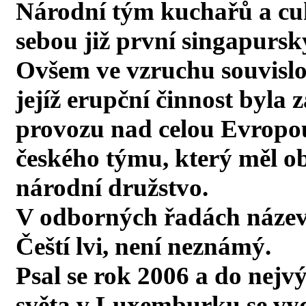
Národní tým kuchařů a c
sebou již první singapurský
Ovšem ve vzruchu souvislos
jejíž erupční činnost byla
provozu nad celou Evropou,
českého týmu, který měl ob
národní družstvo.
V odborných řadách název
Čeští lvi, není neznámý.
Psal se rok 2006 a do nej
světa v Luxemburku se vyd