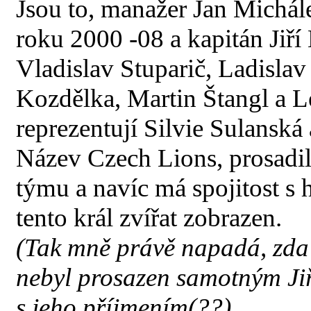
Jsou to, manažer Jan Michál
roku 2000 -08 a kapitán Jiří
Vladislav Stuparič, Ladislav
Kozdělka, Martin Štangl a 
reprezentují Silvie Sulanská
Název Czech Lions, prosadil
týmu a navíc má spojitost s h
tento král zvířat zobrazen.
(Tak mně právě napadá, zda 
nebyl prosazen samotným Ji
s jeho příjmením(??).