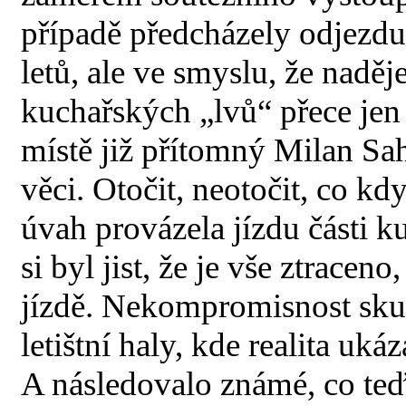
případě předcházely odjezdu 
letů, ale ve smyslu, že naděj
kuchařských „lvů“ přece je
místě již přítomný Milan Sa
věci. Otočit, neotočit, co k
úvah provázela jízdu části k
si byl jist, že je vše ztracen
jízdě. Nekompromisnost skute
letištní haly, kde realita u
A následovalo známé, co teď