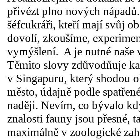
přivézt plno nových nápadů. 
šéfcukráři, kteří mají svůj 
dovolí, zkoušíme, experimen
vymýšlení. A je nutné naše 
Těmito slovy zdůvodňuje kap
v Singapuru, který shodou o
město, údajně podle spatřené
naději. Nevím, co bývalo kd
znalosti fauny jsou přesné, ta
maximálně v zoologické zahr