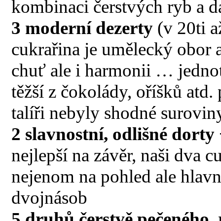
kombinaci čerstvých ryb a 
3 moderní dezerty
(v 20ti a
cukrařina je umělecký obor 
chuť ale i harmonii … jednot
těžší z čokolády, oříšků atd
talíři nebyly shodné surovin
2 slavnostní, odlišné dorty
nejlepší na závěr, naši dva 
nejenom na pohled ale hlavn
dvojnásob
5 druhů čerstvě pečeného,