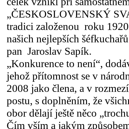
celek vznikl při samostatn
„ČESKOSLOVENSKÝ SVAZ
tradici založenou roku 1920
našich nejlepších šéfkuchař
pan Jaroslav Sapík.
„Konkurence to není“, dodáv
jehož přítomnost se v národ
2008 jako člena, a v rozmez
postu, s doplněním, že všic
obor dělají ještě něco „troch
Čím vším a jakým způsobem 