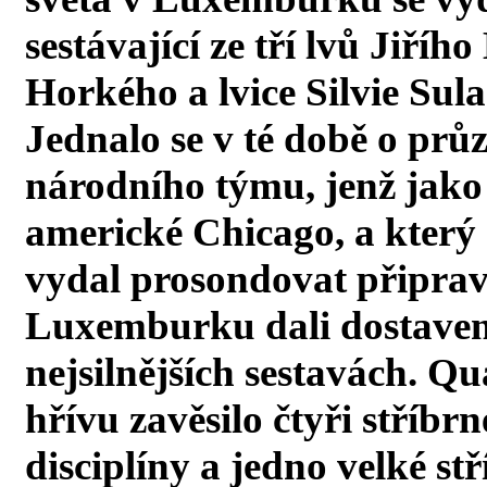
sestávající ze tří lvů Jiř
Horkého a lvice Silvie Sul
Jednalo se v té době o pr
národního týmu, jenž jako c
americké Chicago, a který s
vydal prosondovat připrave
Luxemburku dali dostavení
nejsilnějších sestavách. Qu
hřívu zavěsilo čtyři stříbr
disciplíny a jedno velké st