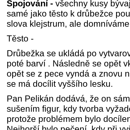
Spojování -
všechny kusy bývaj
samé jako těsto k drůbežce po
slova
klejstrum, ale domníváme 
Těsto -
Drůbežka se ukládá po vytvarov
poté barví . Následně se opět 
opět se z pece vyndá a znovu 
se má docílit vyššího lesku.
Pan Pelikán dodává, že on sám
sušením figur, kdy tvorba vyžad
protože problémem bylo docílení
Nejhorší bylo pečení, kdy při v