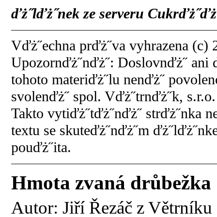
ďż˝lďż˝nek ze serveru Cukrďż˝ďż˝
Vďż˝echna prďż˝va vyhrazena (c) 2
Upozornďż˝nďż˝: Doslovnďż˝ ani 
tohoto materiďż˝lu nenďż˝ povol
svolenďż˝ spol. Vďż˝trnďż˝k, s.r.o.
Takto vytiďż˝tďż˝nďż˝ strďż˝nka 
textu se skuteďż˝nďż˝m ďż˝lďż˝nk
pouďż˝ita.
Hmota zvaná drůbežka
Autor:
Jiří Řezáč z Větrníku