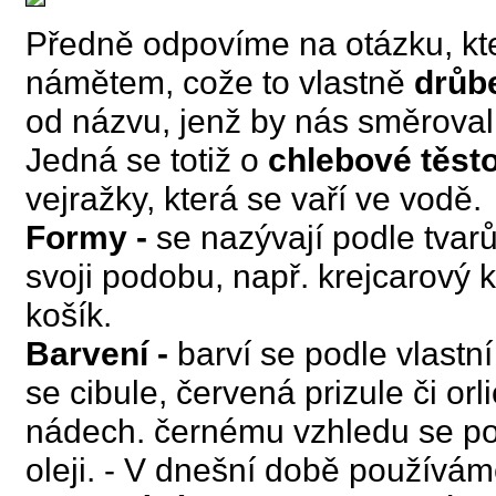
Předně odpovíme na otázku, kte
námětem, cože to vlastně
drůb
od názvu, jenž by nás směroval
Jedná se totiž o
chlebové těsto
vejražky, která se vaří ve vodě.
Formy -
se nazývají podle tva
svoji podobu, např. krejcarový 
košík.
Barvení -
barví se podle vlastní
se cibule, červená prizule či or
nádech.
černému vzhledu se po
oleji. - V dnešní době používá