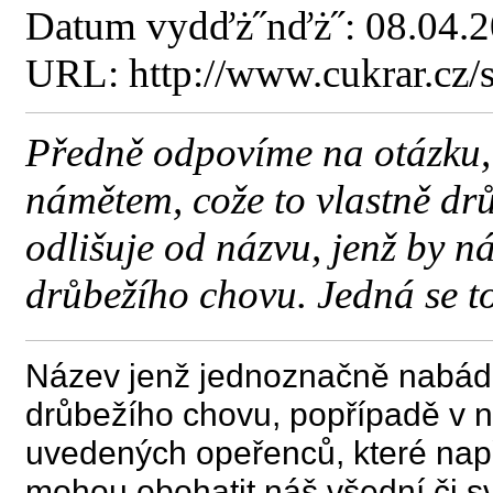
Datum vydďż˝nďż˝: 08.04.
URL: http://www.cukrar.cz
Předně odpovíme na otázku, 
námětem, cože to vlastně drů
odlišuje od názvu, jenž by n
drůbežího chovu. Jedná se to
Název jenž jednoznačně nabádá u
drůbežího chovu, popřípadě v 
uvedených opeřenců, které nap
mohou obohatit náš všední či sv