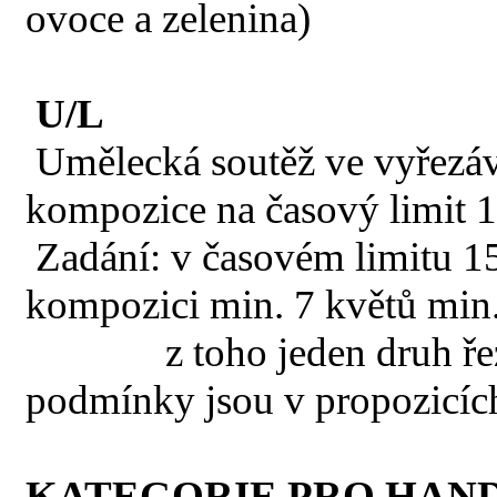
ovoce a zelenina)
U/L
Umělecká soutěž ve vyřezáv
kompozice na časový lim
Zadání: v časovém limitu 1
kompozici min. 7 květů min.
z toho jeden druh řezan
podmínky jsou v propozicích 
KATEGORIE PRO HAN